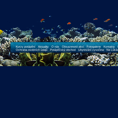
Kurzy potápění
Aktuality
O nás
Obsazenost akcí
Fotogalerie
Kontakty
Ochrana osobních údajů
Potápěčský obchod
Ubytování vysočina
Na Lúká