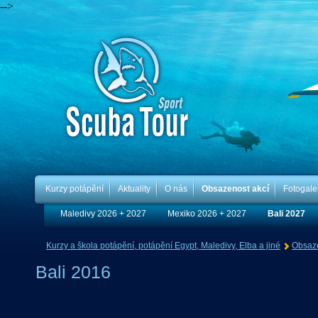
-->
Kurzy potápění
Aktuality
O nás
Obsazenost akcí
Fotogale
Maledivy 2026 + 2027
Mexiko 2026 + 2027
Bali 2027
Kurzy a škola potápění, potápění Egypt, Maledivy, Elba a jiné
Obsaze
Bali 2016