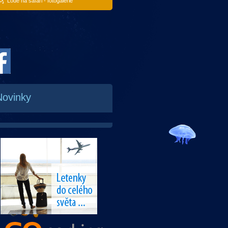
Lodě na safari - fotogalerie
Novinky