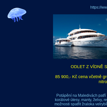
https://w
ODLET Z VÍDNĚ S
85 900,- Kč cena včetně gr
nitr
Potápění na Maledivách patří 
korálové útesy, manty, želvy, r
možnosti spatřit žraloka velr