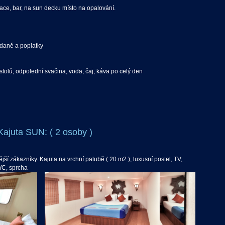
ace, bar, na sun decku místo na opalování.
 daně a poplatky
tolů, odpolední svačina, voda, čaj, káva po celý den
Kajuta SUN: ( 2 osoby )
ší zákazníky. Kajuta na vrchní palubě ( 20 m2 ), luxusní postel, TV,
WC, sprcha