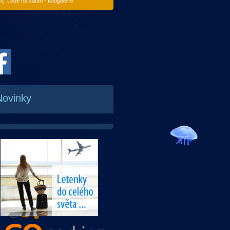
Lodě na safari - fotogalerie
Novinky