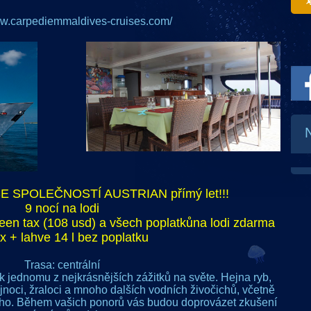
ww.carpediemmaldives-cruises.com/
E SPOLEČNOSTÍ AUSTRIAN přímý let!!!
9 nocí na lodi
een tax (108 usd) a všech poplatků
na lodi zdarma
ox + lahve 14 l bez poplatku
Trasa: centrální
k jednomu z nejkrásnějších zážitků na světe. Hejna ryb,
ejnoci, žraloci a mnoho dalších vodních živočichů, včetně
ybího. Během vašich ponorů vás budou doprovázet zkušení