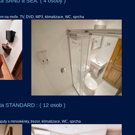
ta SAND a SEA: ( 4 osoby )
em na moře. TV, DVD, MP3, klimatizace, WC, sprcha
ta STANDARD : ( 12 osob )
ajuty s miniokénky, trezor, klimatizace, WC, sprcha.