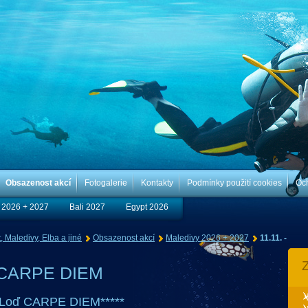
Obsazenost akcí
Fotogalerie
Kontakty
Podmínky použití cookies
Oc
 2026 + 2027
Bali 2027
Egypt 2026
 Maledivy, Elba a jiné
Obsazenost akcí
Maledivy 2026 + 2027
11.11. -
Z
6 CARPE DIEM
Loď CARPE DIEM*****