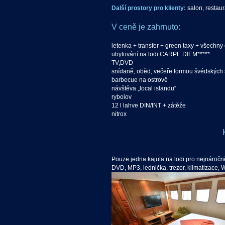
Další prostory pro klienty:
salon, restaur
V ceně je zahrnuto:
letenka + transfer + green taxy + všechny
ubytování na lodi CARPE DIEM*****
TV,DVD
snídaně, oběd, večeře formou švédských s
barbecue na ostrově
návštěva „local islandu“
rybolov
12 l lahve DIN/INT + zátěže
nitrox
Pouze jedna kajuta na lodi pro nejnáročněj
DVD, MP3, lednička, trezor, klimatizace, 